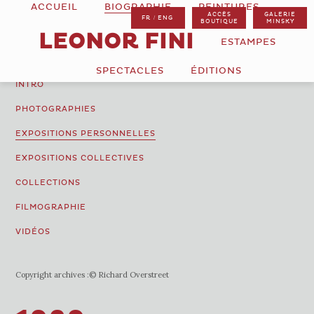
ACCUEIL
BIOGRAPHIE
PEINTURES
ACCÈS
GALERIE
/
FR
ENG
BOUTIQUE
MINSKY
LEONOR FINI
ESTAMPES
SPECTACLES
ÉDITIONS
INTRO
PHOTOGRAPHIES
EXPOSITIONS PERSONNELLES
EXPOSITIONS COLLECTIVES
COLLECTIONS
FILMOGRAPHIE
VIDÉOS
Copyright archives :
© Richard Overstreet